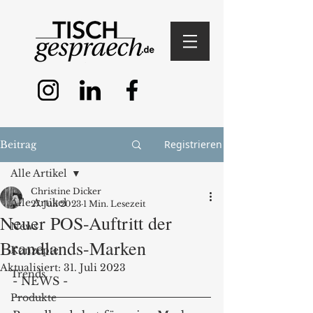
Registrieren
Beitrag
Alle Artikel
Christine Dicker
Alle Artikel
27. Juli 2023
1 Min. Lesezeit
Neuer POS-Auftritt der
News
Brandlands-Marken
Konzepte
Aktualisiert:
31. Juli 2023
Trends
- NEWS - 
Produkte