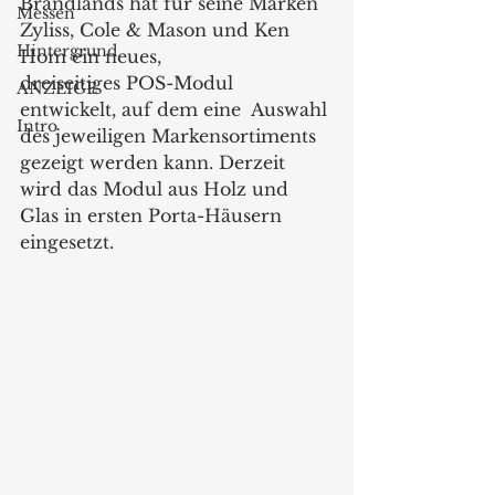
Brandlands hat für seine Marken 
Messen
Zyliss, Cole & Mason und Ken 
Hintergrund
Hom ein neues,
dreiseitiges POS-Modul 
ANZEIGE
entwickelt, auf dem eine  Auswahl 
Intro
des jeweiligen Markensortiments 
gezeigt werden kann. Derzeit 
wird das Modul aus Holz und 
Glas in ersten Porta-Häusern 
eingesetzt.