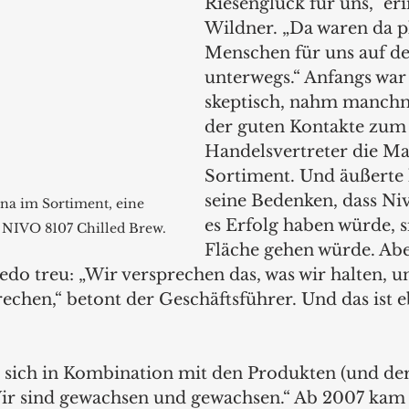
Riesenglück für uns,“ eri
Wildner. „Da waren da pl
Menschen für uns auf de
unterwegs.“ Anfangs war
skeptisch, nahm manchm
der guten Kontakte zum
Handelsvertreter die Ma
Sortiment. Und äußerte 
seine Bedenken, dass Niv
na im Sortiment, eine 
es Erfolg haben würde, s
a NIVO 8107 Chilled Brew.
Fläche gehen würde. Aber
do treu: „Wir versprechen das, was wir halten, un
rechen,“ betont der Geschäftsführer. Und das ist e
e sich in Kombination mit den Produkten (und der
Wir sind gewachsen und gewachsen.“ Ab 2007 kam