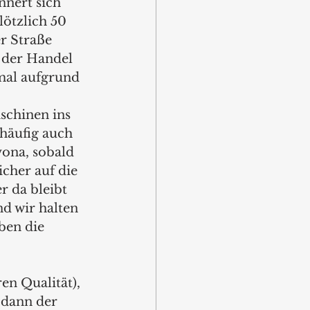
nnert sich 
ötzlich 50 
r Straße 
 der Handel 
al aufgrund 
 
schinen ins 
häufig auch 
ona, sobald 
icher auf die 
 da bleibt 
d wir halten 
ben die 
en Qualität), 
 dann der 