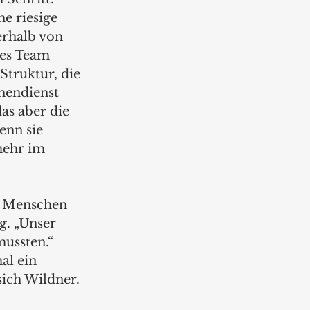
e riesige 
rhalb von 
es Team 
Struktur, die 
nendienst 
as aber die 
enn sie 
mehr im 
9 Menschen 
. „Unser 
ussten.“ 
l ein 
sich Wildner.