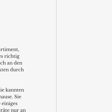
rtiment, 
s richtig 
ch an den 
nkten durch 
sie kannten 
ause. Sie 
 einiges 
räte nur an 