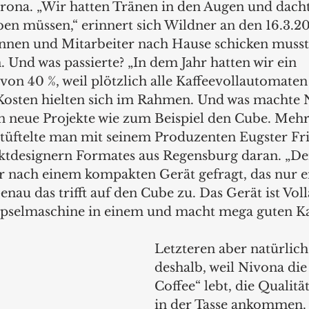
na. „Wir hatten Tränen in den Augen und dachte
en müssen,“ erinnert sich Wildner an den 16.3.202
innen und Mitarbeiter nach Hause schicken musst
 Und was passierte? „In dem Jahr hatten wir ein 
n 40 %, weil plötzlich alle Kaffeevollautomaten 
 Kosten hielten sich im Rahmen. Und was machte 
in neue Projekte wie zum Beispiel den Cube. Mehr 
 tüftelte man mit seinem Produzenten Eugster Fr
ktdesignern Formates aus Regensburg daran. „De
 nach einem kompakten Gerät gefragt, das nur ei
nau das trifft auf den Cube zu. Das Gerät ist Vol
pselmaschine in einem und macht mega guten Kaf
Letzteren aber natürlich
deshalb, weil Nivona die 
Coffee“ lebt, die Qualitä
in der Tasse ankommen.