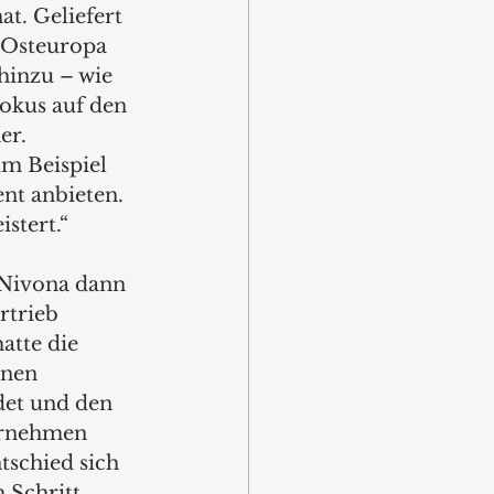
t. Geliefert 
 Osteuropa 
inzu – wie 
okus auf den 
er. 
um Beispiel 
nt anbieten. 
stert.“
 Nivona dann 
rtrieb 
atte die 
nen 
et und den 
ernehmen 
tschied sich 
 Schritt. 