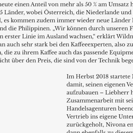
heute einen Anteil von mehr als 50 % am Umsatz ha
25 Länder, wobei Österreich, die Niederlande und
nd, es kommen zudem immer wieder neue Länder h
und die Philippinen. „Wir können durch unseren F
 erster Linie im Ausland wachsen,“ erklärt Wildn
an auch sehr stark bei den Kaffeeexperten, also z
n, die zu ihrem Kaffee auch das passende Equipme
icht über den Preis, die sind von der Technik begei
Im Herbst 2018 startete
damit, seinen eigenen Ve
aufzubauen – Liebherr h
Zusammenarbeit mit sei
Handelsagenturen beend
Vertrieb ins eigene Unt
zurückgeholt, Nivona en
dann ebenfalls zu diesem