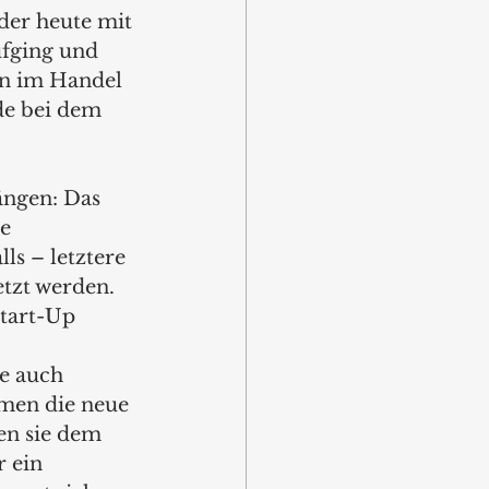
der heute mit 
ufging und 
en im Handel 
de bei dem 
ngen: Das 
e 
ls – letztere 
tzt werden. 
tart-Up 
e auch 
men die neue 
en sie dem 
 ein 