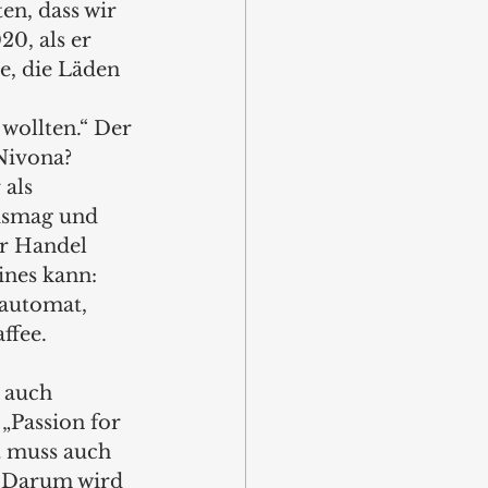
n, dass wir 
0, als er 
e, die Läden 
wollten.“ Der 
Nivona? 
als 
ismag und 
r Handel 
nes kann: 
lautomat, 
fee. 
 auch 
„Passion for 
t muss auch 
 Darum wird 