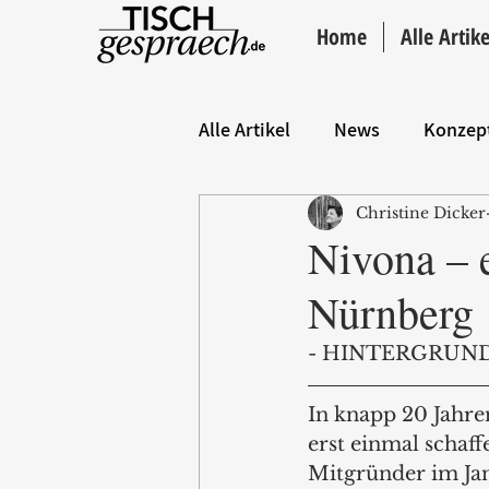
Home
Alle Artike
Alle Artikel
News
Konzep
Christine Dicker
Hintergrund
ANZEIGE
Nivona – e
Nürnberg
- HINTERGRUND
In knapp 20 Jahre
erst einmal schaff
Mitgründer im Jan