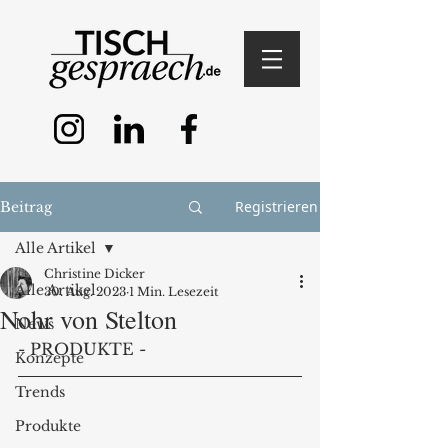
Registrieren
Beitrag
Alle Artikel
Christine Dicker
Alle Artikel
30. Aug. 2023
1 Min. Lesezeit
Nohr von Stelton
News
- PRODUKTE - 
Konzepte
Trends
Produkte