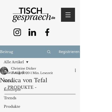
Registrieren
Beitrag
Alle Artikel
Christine Dicker
Alle Artikel
3. Aug. 2020
1 Min. Lesezeit
Nordica von Tefal
News
- PRODUKTE -
Konzepte
Trends
Produkte