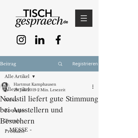
Registrieren
Beitrag
Alle Artikel
Hartmut Kamphausen
Alle Artikel
29. Juli 2019
2 Min. Lesezeit
Nordstil liefert gute Stimmung
News
bei Ausstellern und
Konzepte
Besuchern
Trends
- MESSE -
Produkte