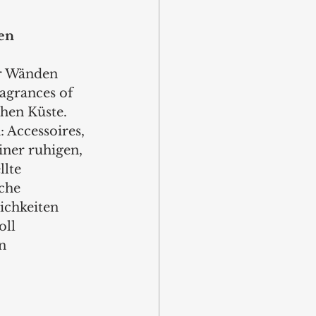
en
er Wänden 
agrances of 
chen Küste. 
 Accessoires, 
ner ruhigen, 
lte 
che 
ichkeiten 
ll 
n 