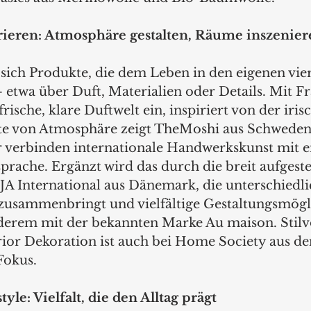
eren: Atmosphäre gestalten, Räume inszenier
n sich Produkte, die dem Leben in den eigenen vi
 etwa über Duft, Materialien oder Details. Mit Fr
frische, klare Duftwelt ein, inspiriert von der iris
te von Atmosphäre zeigt TheMoshi aus Schweden:
 verbinden internationale Handwerkskunst mit ei
rache. Ergänzt wird das durch die breit aufgestel
A International aus Dänemark, die unterschiedli
usammenbringt und vielfältige Gestaltungsmögl
nderem mit der bekannten Marke Au maison. Stilvo
ior Dekoration ist auch bei Home Society aus de
Fokus.
yle: Vielfalt, die den Alltag prägt