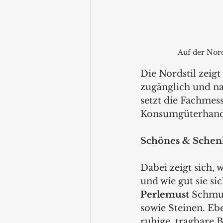
Auf der Nord
Die Nordstil zeigt
zugänglich und n
setzt die Fachmes
Konsumgüterhande
Schönes & Schenk
Dabei zeigt sich,
und wie gut sie s
Perlemust 
Schmuc
sowie Steinen. Eben
ruhige, tragbare 