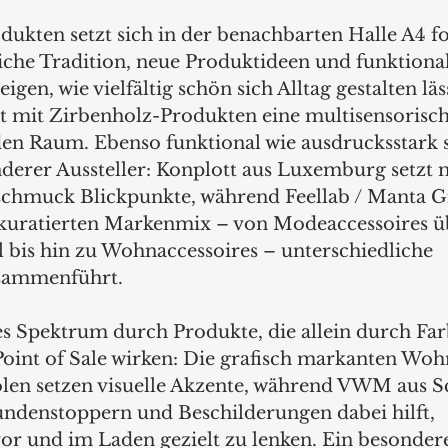
odukten setzt sich in der benachbarten Halle A4 fo
iche Tradition, neue Produktideen und funktiona
igen, wie vielfältig schön sich Alltag gestalten läs
gt mit Zirbenholz-Produkten eine multisensorisch
en Raum. Ebenso funktional wie ausdrucksstark 
nderer Aussteller: Konplott aus Luxemburg setzt m
hmuck Blickpunkte, während Feellab / Manta Gif
 kuratierten Markenmix – von Modeaccessoires ü
l bis hin zu Wohnaccessoires – unterschiedliche 
usammenführt.
es Spektrum durch Produkte, die allein durch Far
nt of Sale wirken: Die grafisch markanten Wohn
olen setzen visuelle Akzente, während VWM aus 
Kundenstoppern und Beschilderungen dabei hilft, 
r und im Laden gezielt zu lenken. Ein besondere