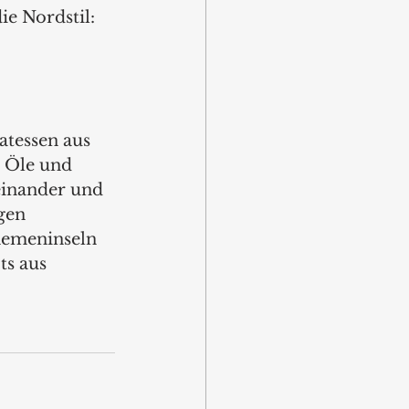
e Nordstil: 
atessen aus 
 Öle und 
neinander und 
gen 
hemeninseln 
s aus 