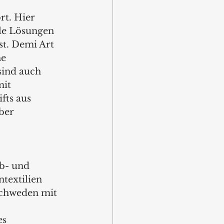
rt. Hier 
le Lösungen 
st. Demi Art 
e 
sind auch 
it 
ts aus 
ber 
b- und 
textilien 
Schweden mit 
s 