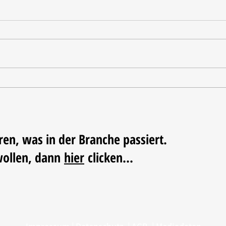
Tischdekoration mit Mehrwert:
Weihn
Stilvolle Akzente mit
LUM
LECHUZA-Pflanzgefäßen
ren, was in der Branche passiert.
wollen, dann
hier
clicken...