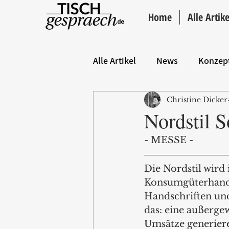
Home
Alle Artike
Alle Artikel
News
Konzep
Christine Dicker
Hintergrund
ANZEIGE
Nordstil 
- MESSE -
Die Nordstil wir
Konsumgüterhandel
Handschriften un
das: eine außerge
Umsätze generier