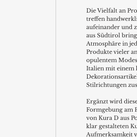
Die Vielfalt an Pr
treffen handwerkl
aufeinander und ze
aus Südtirol brin
Atmosphäre in jed
Produkte vieler a
opulentem Modesc
Italien mit einem
Dekorationsartike
Stilrichtungen z
Ergänzt wird dies
Formgebung am Poi
von Kura D aus P
klar gestalteten 
Aufmerksamkeit vo