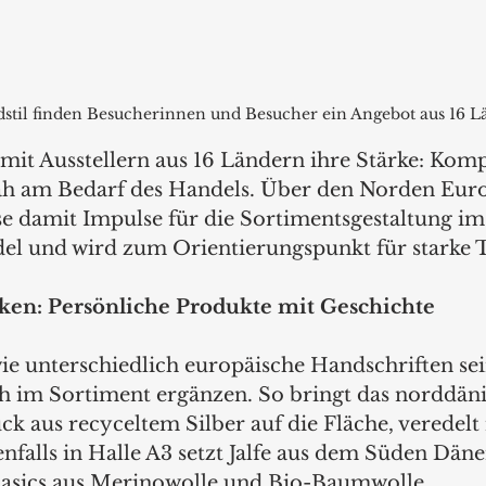
stil finden Besucherinnen und Besucher ein Angebot aus 16 L
 mit Ausstellern aus 16 Ländern ihre Stärke: Komp
ah am Bedarf des Handels. Über den Norden Euro
se damit Impulse für die Sortimentsgestaltung im
l und wird zum Orientierungspunkt für starke T
en: Persönliche Produkte mit Geschichte
 wie unterschiedlich europäische Handschriften se
ich im Sortiment ergänzen. So bringt das norddäni
k aus recyceltem Silber auf die Fläche, veredelt 
falls in Halle A3 setzt Jalfe
aus dem Süden Däne
Basics aus Merinowolle und Bio-Baumwolle.