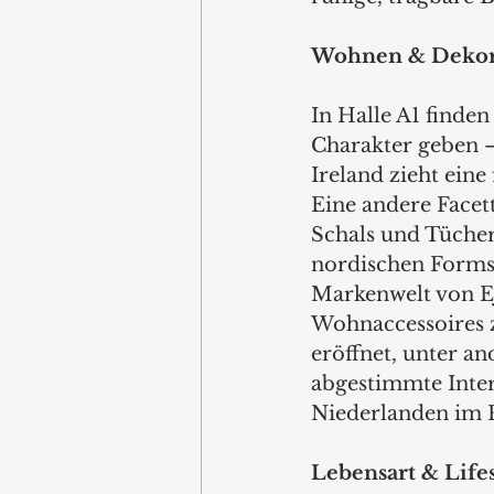
Wohnen & Dekori
In Halle A1 finde
Charakter geben –
Ireland zieht eine 
Eine andere Facet
Schals und Tücher
nordischen Formsp
Markenwelt von EJ
Wohnaccessoires z
eröffnet, unter a
abgestimmte Inter
Niederlanden im 
Lebensart & Lifest