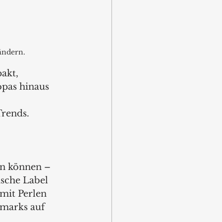
ändern.
akt, 
pas hinaus 
 
rends.
in können – 
sche Label 
mit Perlen 
marks auf 