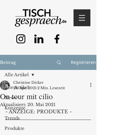
Registrieren
Beitrag
Alle Artikel
Christine Dicker
Alle Artikel
28. Apr. 2021
2 Min. Lesezeit
On tour mit cilio
News
Aktualisiert:
20. Mai 2021
Konzepte
- ANZEIGE: PRODUKTE -
Trends
Produkte