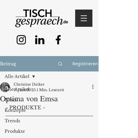
Registrieren
Beitrag
Alle Artikel
Christine Dicker
Alle Artikel
9. Juni 2025
1 Min. Lesezeit
Optima von Emsa
News
- PRODUKTE -
Konzepte
Trends
Produkte