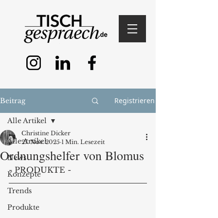
Registrieren
Beitrag
Alle Artikel
Christine Dicker
Alle Artikel
27. Nov. 2025
1 Min. Lesezeit
Ordnungshelfer von Blomus
News
- PRODUKTE -
Konzepte
Trends
Produkte