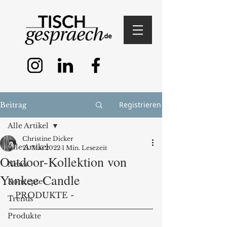
Registrieren
Beitrag
Alle Artikel
Christine Dicker
Alle Artikel
21. Mai 2022
1 Min. Lesezeit
Outdoor-Kollektion von
News
Yankee Candle
Konzepte
- PRODUKTE - 
Trends
Produkte