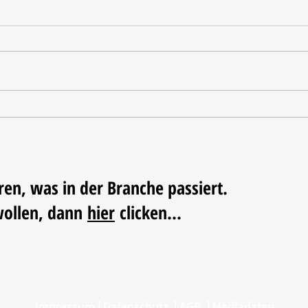
Oxo u
Haeser wird Geschäftsführer
beim BHB
ren, was in der Branche passiert.
wollen, dann
hier
clicken...
Impressum
|
Datenschutz
|
AGB
|
Mediadaten