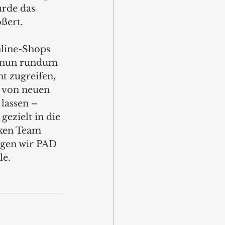
rde das 
ßert.
line-Shops 
 nun rundum 
t zugreifen, 
h von neuen 
lassen – 
gezielt in die 
ken Team 
ngen wir PAD 
le.