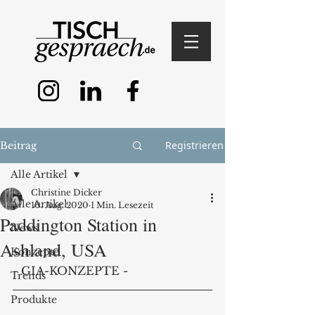
Registrieren
Beitrag
Alle Artikel
Christine Dicker
Alle Artikel
10. Aug. 2020
1 Min. Lesezeit
Paddington Station in
News
Ashland, USA
Konzepte
- GIA-KONZEPTE -
Trends
Produkte