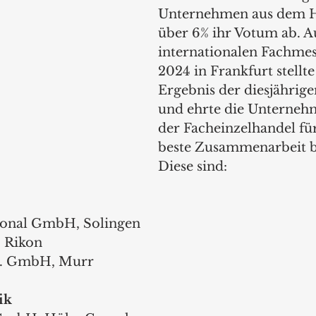
Unternehmen aus dem H
über 6% ihr Votum ab. Au
internationalen Fachme
2024 in Frankfurt stellt
Ergebnis der diesjährige
und ehrte die Unterneh
der Facheinzelhandel für
beste Zusammenarbeit be
Diese sind: 
tional GmbH, Solingen
, Rikon
ie. GmbH, Murr
ik