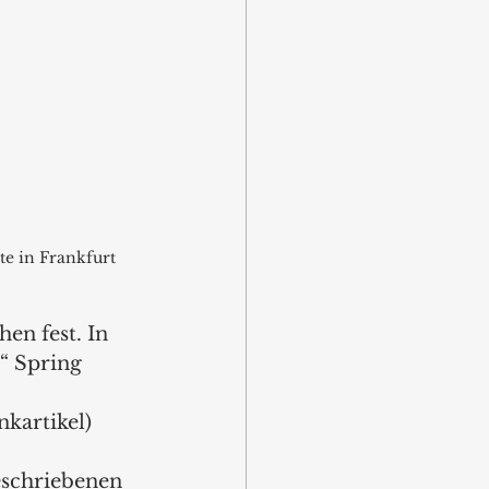
e in Frankfurt 
n fest. In 
“ Spring 
kartikel) 
eschriebenen 