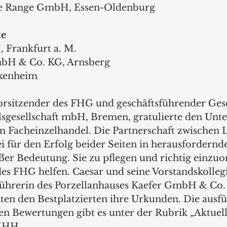
me Range GmbH, Essen-Oldenburg
te
 Frankfurt a. M.
mbH & Co. KG, Arnsberg
ckenheim
orsitzender des FHG und geschäftsführender Gese
sgesellschaft mbH, Bremen, gratulierte den Unt
 Facheinzelhandel. Die Partnerschaft zwischen L
i für den Erfolg beider Seiten in herausfordernd
ßer Bedeutung. Sie zu pflegen und richtig einzuo
e des FHG helfen. Caesar und seine Vorstandskolle
führerin des Porzellanhauses Kaefer GmbH & Co.
ten den Bestplatzierten ihre Urkunden.
Die ausfü
en Bewertungen gibt es unter der Rubrik „Aktuell
 ZHH.