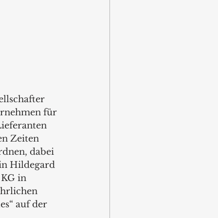
llschafter 
ernehmen für 
ieferanten 
en Zeiten 
rdnen, dabei 
gin Hildegard 
 KG in 
hrlichen 
es“ auf der 