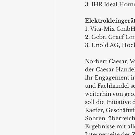
3. IHR Ideal Ho
Elektrokleingerä
1. Vita-Mix GmbH,
2. Gebr. Graef G
3. Unold AG, Ho
Norbert Caesar, V
der Caesar Handel
ihr Engagement im
und Fachhandel se
weiterhin von gro
soll die Initiativ
Kaefer, Geschäfts
Sohren, überreich
Ergebnisse mit all
Internetseite des