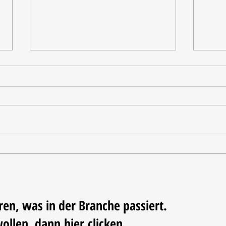
Oxo u
Haeser wird Geschäftsführer
beim BHB
ren, was in der Branche passiert.
wollen, dann
hier
clicken...