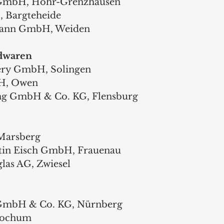
n GmbH, Höhr-Grenzhausen
 Bargteheide
tmann GmbH, Weiden
dwaren
lery GmbH, Solingen
bH, Owen
ng GmbH & Co. KG, Flensburg
 Marsberg
ntin Eisch GmbH, Frauenau
lglas AG, Zwiesel
r GmbH & Co. KG, Nürnberg
Bochum