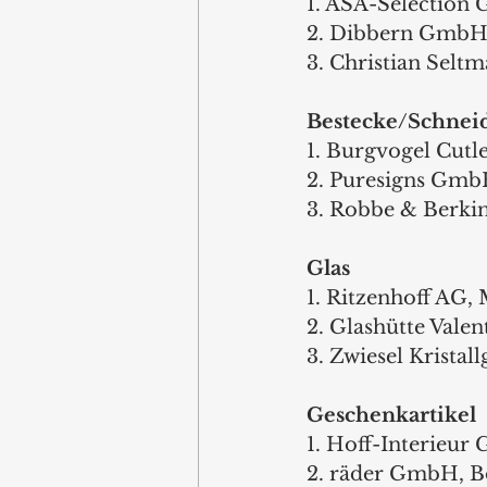
1. ASA-Selectio
2. Dibbern GmbH,
3. Christian Sel
Bestecke/Schnei
1. Burgvogel Cut
2. Puresigns Gm
3. Robbe & Berki
Glas
1. Ritzenhoff AG,
2. Glashütte Vale
3. Zwiesel Kristal
Geschenkartikel
1. Hoff-Interieu
2. räder GmbH, 