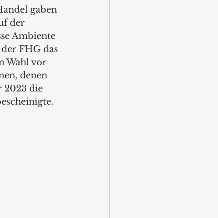
andel gaben 
f der 
sse Ambiente 
e der FHG das 
n Wahl vor 
men, denen 
 2023 die 
scheinigte. 