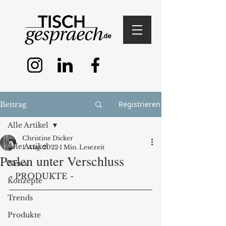
Registrieren
Beitrag
Alle Artikel
Christine Dicker
Alle Artikel
1. Aug. 2022
1 Min. Lesezeit
Perlen unter Verschluss
News
- PRODUKTE -
Konzepte
Trends
Produkte