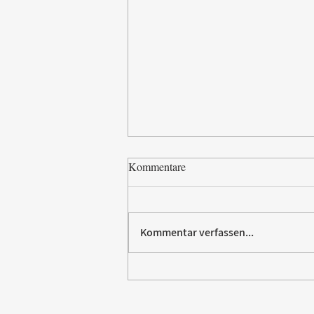
Kommentare
Kommentar verfassen...
Vom Elektromarkt aufs
Trikot: Rommelsbacher sponsert
Fußball