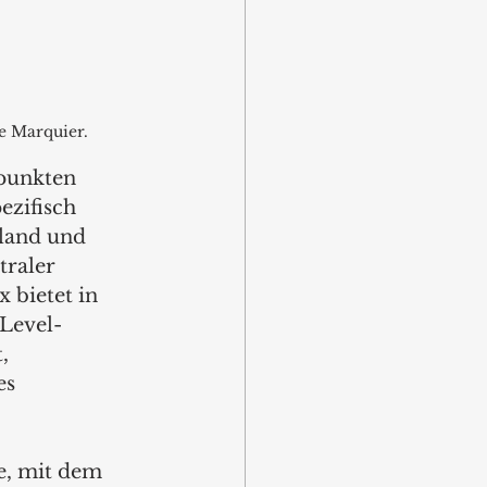
e Marquier.
punkten 
ezifisch 
land und 
raler 
 bietet in 
Level-
, 
es 
ie, mit dem 