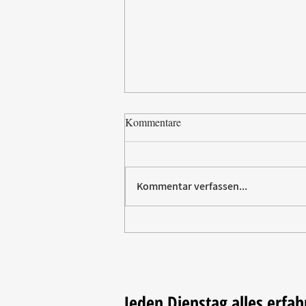
Kommentare
Kommentar verfassen...
Paw Patrol erobert die
Backstube – sichern Sie sich
jetzt Ihre Kollektion!
Jeden Dienstag alles erfah