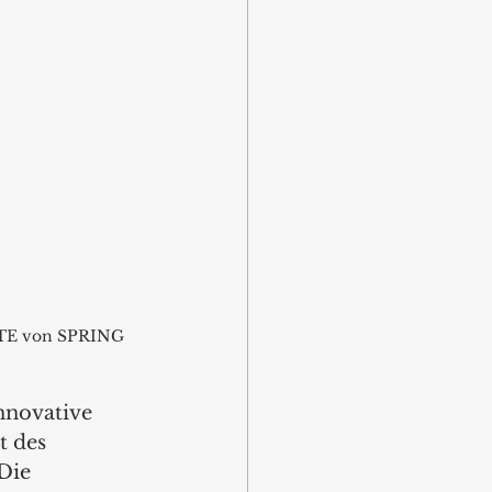
ATE von SPRING 
nnovative 
t des 
Die 