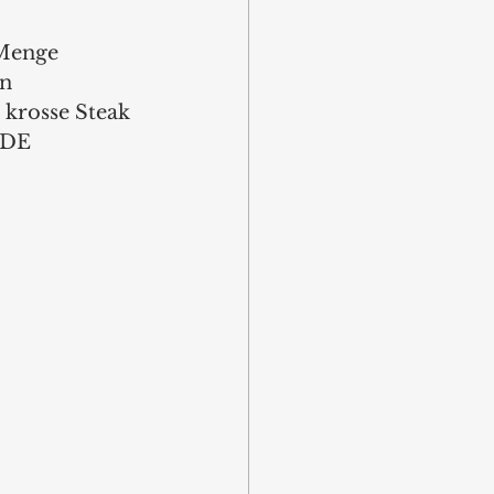
 Menge 
n 
 krosse Steak 
ADE 
 