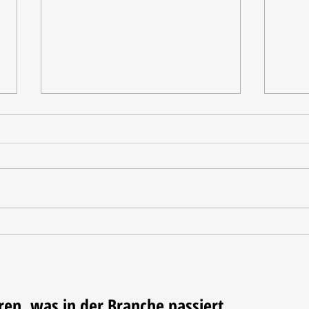
Tischdekoration mit Mehrwert:
Weihn
Stilvolle Akzente mit
LUM
LECHUZA-Pflanzgefäßen
ren, was in der Branche passiert.