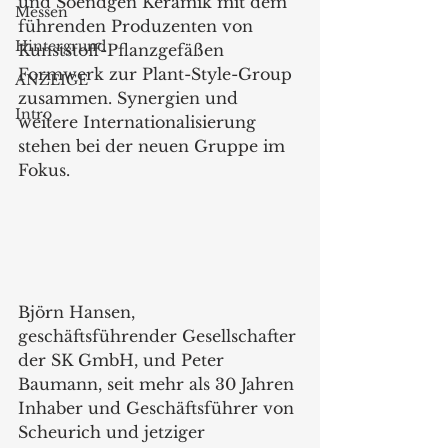
und Soendgen Keramik mit dem 
Messen
führenden Produzenten von 
Hintergrund
Kunststoff-Pflanzgefäßen 
Formwerk zur Plant-Style-Group 
ANZEIGE
zusammen. Synergien und 
Intro
weitere Internationalisierung 
stehen bei der neuen Gruppe im 
Fokus.
Björn Hansen, 
geschäftsführender Gesellschafter 
der SK GmbH, und Peter 
Baumann, seit mehr als 30 Jahren 
Inhaber und Geschäftsführer von 
Scheurich und jetziger 