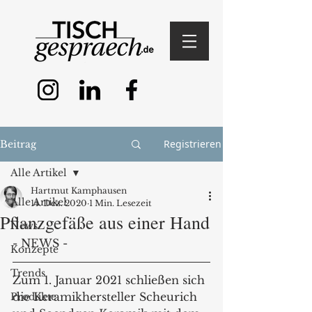
Registrieren
Beitrag
Alle Artikel
Hartmut Kamphausen
Alle Artikel
14. Dez. 2020
1 Min. Lesezeit
Pflanzgefäße aus einer Hand
News
- NEWS -
Konzepte
Trends
Zum 1. Januar 2021 schließen sich 
die Keramikhersteller Scheurich 
Produkte