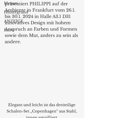
Messen
präsentiert PHILIPPI auf der 
Ambiente in Frankfurt vom 26.1. 
Hintergrund
bis 30.1. 2024 in Halle A3.1 D31 
ANZEIGE
innovatives Design mit hohem 
Anspruch an Farben und Formen 
Intro
sowie dem Mut, anders zu sein als 
andere.
Elegant und leicht ist das dreiteilige 
Schalen-Set „Copenhagen“ aus Stahl, 
innen emailliert.