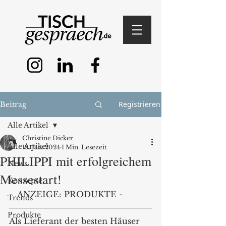
Registrieren
Beitrag
Alle Artikel
Christine Dicker
Alle Artikel
19. Jan. 2024
1 Min. Lesezeit
PHILIPPI mit erfolgreichem
News
Messestart!
Konzepte
-  ANZEIGE: PRODUKTE -
Trends
Produkte
Als Lieferant der besten Häuser 