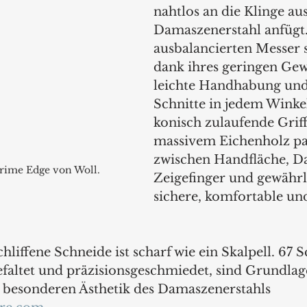
nahtlos an die Klinge au
Damaszenerstahl anfügt.
ausbalancierten Messer 
dank ihres geringen Gewi
leichte Handhabung und
Schnitte in jedem Winkel
konisch zulaufende Griff
massivem Eichenholz pas
zwischen Handfläche, 
Prime Edge von Woll.
Zeigefinger und gewährle
sichere, komfortable und
liffene Schneide ist scharf wie ein Skalpell. 67 S
gefaltet und präzisionsgeschmiedet, sind Grundlag
 besonderen Ästhetik des Damaszenerstahls