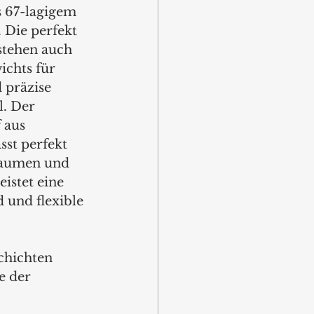
s 67-lagigem 
 Die perfekt 
stehen auch 
chts für 
 präzise 
. Der 
 aus 
st perfekt 
Daumen und 
istet eine 
 und flexible 
chichten 
e der 