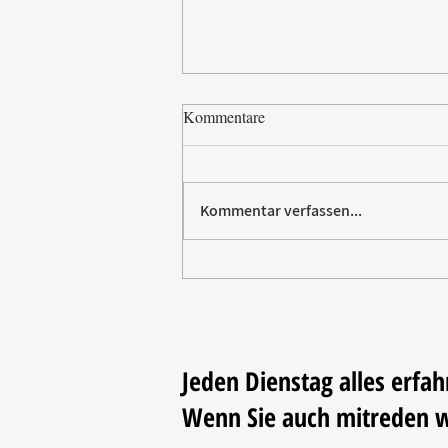
Kommentare
Kommentar verfassen...
Paw Patrol erobert die
Backstube – sichern Sie sich
jetzt Ihre Kollektion!
Jeden Dienstag alles erfah
Wenn Sie auch mitreden 