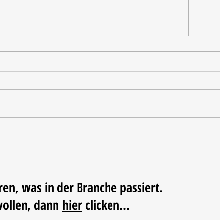
Tischdekoration mit Mehrwert:
Weihn
Stilvolle Akzente mit
LUM
LECHUZA-Pflanzgefäßen
ren, was in der Branche passiert.
wollen, dann
hier
clicken...