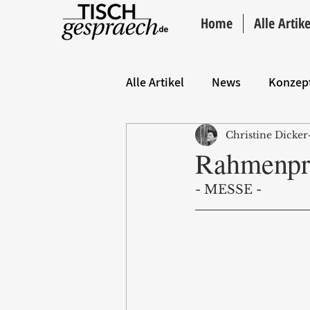
Home
Alle Artike
Alle Artikel
News
Konzep
Christine Dicker
Hintergrund
ANZEIGE
Rahmenpr
- MESSE -