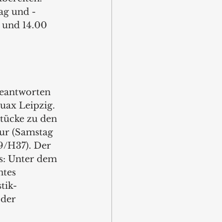
ag und -
 und 14.00 
beantworten 
uax Leipzig. 
tücke zu den 
ur (Samstag 
9/H37). Der 
s: Unter dem 
tes 
tik-
der 