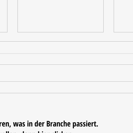
Nordstil Sommer zieht Bilanz
Nachh
der N
ren, was in der Branche passiert.