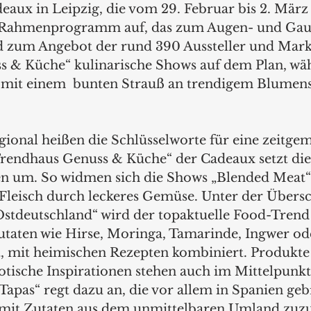
aux in Leipzig, die vom 29. Februar bis 2. März s
m Rahmenprogramm auf, das zum Augen- und Ga
nd zum Angebot der rund 390 Aussteller und Mark
 & Küche“ kulinarische Shows auf dem Plan, wä
e“ mit einem  bunten Strauß an trendigem Blume
gional heißen die Schlüsselworte für eine zeitge
rendhaus Genuss & Küche“ der Cadeaux setzt dies
 um. So widmen sich die Shows „Blended Meat“
Fleisch durch leckeres Gemüse. Unter der Übersch
 Ostdeutschland“ wird der topaktuelle Food-Trend
Zutaten wie Hirse, Moringa, Tamarinde, Ingwer od
t, mit heimischen Rezepten kombiniert. Produkte 
tische Inspirationen stehen auch im Mittelpunkt 
Tapas“ regt dazu an, die vor allem in Spanien ge
mit Zutaten aus dem unmittelbaren Umland zuzu