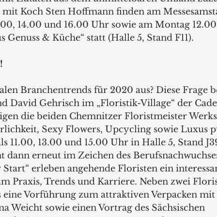
 mit Koch Sten Hoffmann finden am Messesamst
2.00, 14.00 und 16.00 Uhr sowie am Montag 12.00
 Genuss & Küche“ statt (Halle 5, Stand F11).
!
ralen Branchentrends für 2020 aus? Diese Frage 
d David Gehrisch im „Floristik-Village“ der Cade
igen die beiden Chemnitzer Floristmeister Werks
lichkeit, Sexy Flowers, Upcycling sowie Luxus p
s 11.00, 13.00 und 15.00 Uhr in Halle 5, Stand J3
t dann erneut im Zeichen des Berufsnachwuchse
Start“ erleben angehende Floristen ein interessan
Praxis, Trends und Karriere. Neben zwei Floris
 eine Vorführung zum attraktiven Verpacken mit 
a Weicht sowie einen Vortrag des Sächsischen 