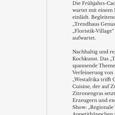
Die Frühjahrs-Cade
wartet mit eine
einlädt. Begleite
„Trendhaus Genuss
„Floristik-Villag
aufwartet.
Nachhaltig und re
Kochkunst. Das „T
spannende Themen
Verfeinerung von 
„Westafrika trifft
Cuisine, der auf 
Zitronengras setz
Erzeugern und exo
Show: „Regionale 
Appetithäppchen 