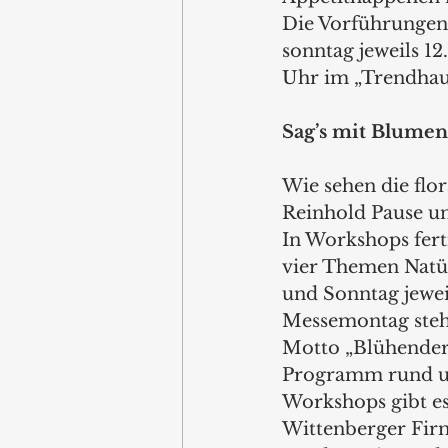
Die Vorführungen
sonntag jeweils 1
Uhr im „Trendhaus
Sag’s mit Blumen
Wie sehen die flo
Reinhold Pause un
In Workshops fert
vier Themen Natür
und Sonntag jeweil
Messemontag steh
Motto „Blühender 
Programm rund um 
Workshops gibt es
Wittenberger Firm