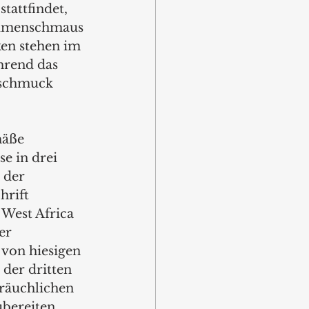
tattfindet, 
umenschmaus 
en stehen im 
hrend das 
nschmuck 
mäße 
e in drei 
 der 
rift 
 West Africa 
er 
von hiesigen 
der dritten 
bräuchlichen 
bereiten.