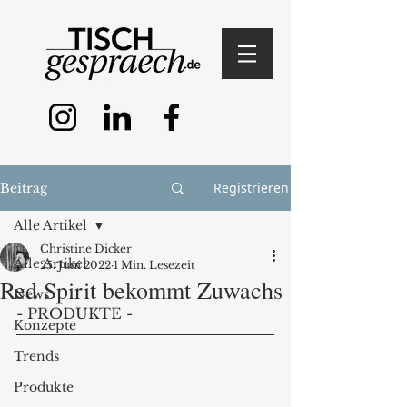
Registrieren
Beitrag
Alle Artikel
Christine Dicker
Alle Artikel
25. Juni 2022
1 Min. Lesezeit
Red Spirit bekommt Zuwachs
News
- PRODUKTE - 
Konzepte
Trends
Produkte