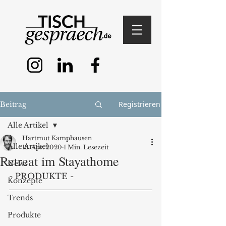
Registrieren
Beitrag
Alle Artikel
Hartmut Kamphausen
Alle Artikel
13. Apr. 2020
1 Min. Lesezeit
Retreat im Stayathome
News
- PRODUKTE - 
Konzepte
Trends
Produkte