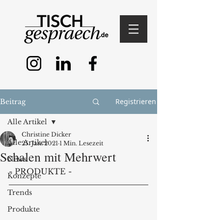
Registrieren
Beitrag
Alle Artikel
Christine Dicker
Alle Artikel
25. Jan. 2021
1 Min. Lesezeit
Schalen mit Mehrwert
News
- PRODUKTE -
Konzepte
Trends
Produkte