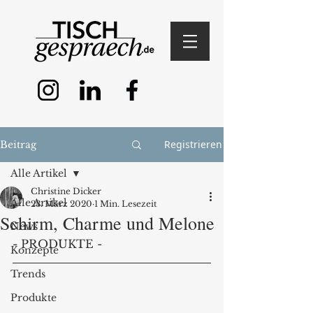
Registrieren
Beitrag
Alle Artikel
Christine Dicker
Alle Artikel
23. März 2020
1 Min. Lesezeit
Schirm, Charme und Melone
News
- PRODUKTE - 
Konzepte
Trends
Produkte