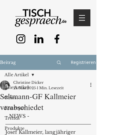
Registrieren
Beitrag
Alle Artikel
Christine Dicker
Alle Artikel
21. Mai 2025
1 Min. Lesezeit
Seltmann-GF Kallmeier
News
verabschiedet
Konzepte
- NEWS -
Trends
Produkte
Josef Kallmeier, langjähriger 