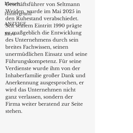
Messen
Geschäftsführer von Seltmann 
Weiden, wurde im Mai 2025 in 
Hintergrund
den Ruhestand verabschiedet. 
ANZEIGE
Seit seinem Eintritt 1990 prägte 
er maßgeblich die Entwicklung 
Intro
des Unternehmens durch sein 
breites Fachwissen, seinen 
unermüdlichen Einsatz und seine 
Führungskompetenz. Für seine 
Verdienste wurde ihm von der 
Inhaberfamilie großer Dank und 
Anerkennung ausgesprochen, er 
wird das Unternehmen nicht 
ganz verlassen, sondern der 
Firma weiter beratend zur Seite 
stehen.