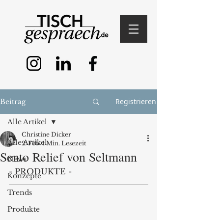
Registrieren
Beitrag
Alle Artikel
Christine Dicker
Alle Artikel
2. Feb.
1 Min. Lesezeit
Sento Relief von Seltmann
News
- PRODUKTE -
Konzepte
Trends
Produkte