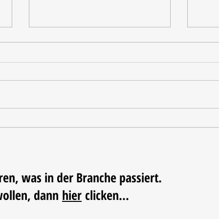
Tischdekoration mit Mehrwert:
Weihn
Stilvolle Akzente mit
LUM
LECHUZA-Pflanzgefäßen
ren, was in der Branche passiert.
wollen, dann
hier
clicken...