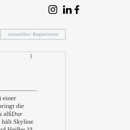
Anmelden/ Registrieren
i einer 
ringt die 
k alfiDur 
hält Skyline 
nd Heißes 12 