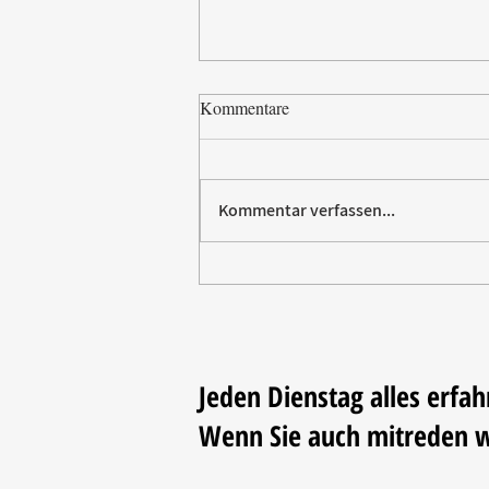
Kommentare
Kommentar verfassen...
Paw Patrol erobert die
Backstube – sichern Sie sich
jetzt Ihre Kollektion!
Jeden Dienstag alles erfah
Wenn Sie auch mitreden 