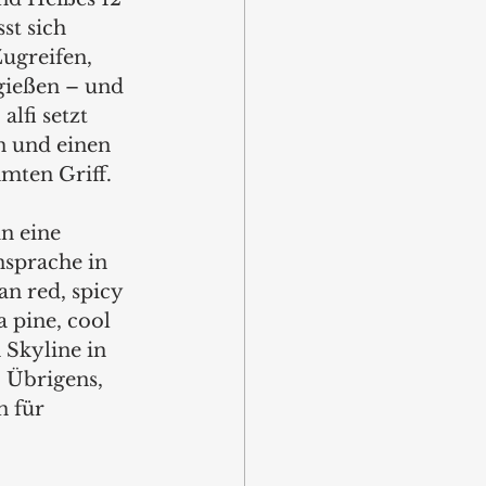
st sich 
ugreifen, 
ngießen – und 
alfi setzt 
n und einen 
mten Griff. 
n eine 
sprache in 
n red, spicy 
 pine, cool 
 Skyline in 
 Übrigens, 
 für 