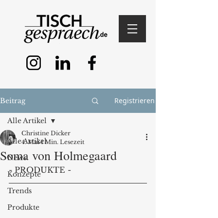
Registrieren
Beitrag
Alle Artikel
Christine Dicker
Alle Artikel
4. Mai
1 Min. Lesezeit
Soma von Holmegaard
News
- PRODUKTE -
Konzepte
Trends
Produkte