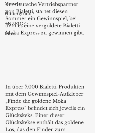
Messen
der deutsche Vertriebspartner 
von Bialetti, startet diesen 
Hintergrund
Sommer ein Gewinnspiel, bei 
ANZEIGE
dem es eine vergoldete Bialetti 
Moka Express zu gewinnen gibt.
Intro
In über 7.000 Bialetti-Produkten 
mit dem Gewinnspiel-Aufkleber 
„Finde die goldene Moka 
Express“ befindet sich jeweils ein 
Glückskeks. Einer dieser 
Glückskekse enthält das goldene 
Los, das den Finder zum 