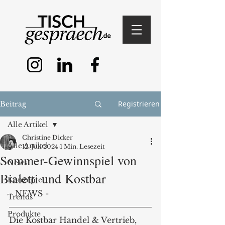
Registrieren
Beitrag
Alle Artikel
Christine Dicker
Alle Artikel
12. Juli 2024
1 Min. Lesezeit
Sommer-Gewinnspiel von
News
Bialetti und Kostbar
Konzepte
- NEWS -
Trends
Produkte
Die Kostbar Handel & Vertrieb, 