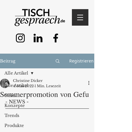
Registrieren
Beitrag
Alle Artikel
Christine Dicker
Alle Artikel
4. Mai 2022
1 Min. Lesezeit
Sommerpromotion von Gefu
News
- NEWS - 
Konzepte
Trends
Produkte