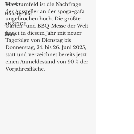
Messen
Marktumfeld ist die Nachfrage 
der Aussteller an der spoga+gafa 
Hintergrund
ungebrochen hoch. Die größte 
ANZEIGE
Garten- und BBQ-Messe der Welt 
findet in diesem Jahr mit neuer 
Intro
Tagefolge von Dienstag bis 
Donnerstag, 24. bis 26. Juni 2025, 
statt und verzeichnet bereits jetzt 
einen Anmeldestand von 90 % der 
Vorjahresfläche.