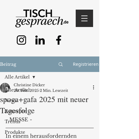
Registrieren
Beitrag
Alle Artikel
Christine Dicker
Alle Artikel
20. Feb. 2025
2 Min. Lesezeit
spoga+gafa 2025 mit neuer
News
Tagesfolge
Konzepte
- MESSE -
Trends
Produkte
In einem herausfordernden 