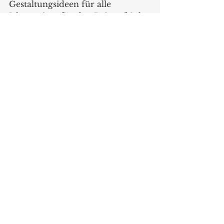
Gestaltungsideen für alle 
Jahreszeiten für den Point of Sale. 
Das diesjährige Leitthema 
„Design Gardens“ wird dabei an 
vielen Stellen der Messe für die 
Besucherinnen und Besucher 
sichtbar und erlebbar.
www.spogagafa.de
Messen
Alle ansehen
Aktuelle Beiträge