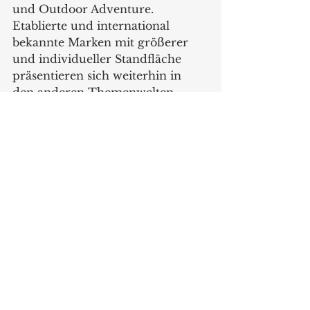
und Outdoor Adventure. 
Etablierte und international 
bekannte Marken mit größerer 
und individueller Standfläche 
präsentieren sich weiterhin in 
den anderen Themenwelten.
spoga+gafa growing forwad – 
gemeinsam mit Branche, Markt 
und Menschen
Mit klar strukturierten 
Themenwelten, einer optimierten 
Hallenaufteilung und 
verbesserten Besucherführung 
setzt die spoga+gafa 2026 auf 
Orientierung, Effizienz und 
Erlebnis. Die gezielte Ansprache 
neuer Zielgruppen und 