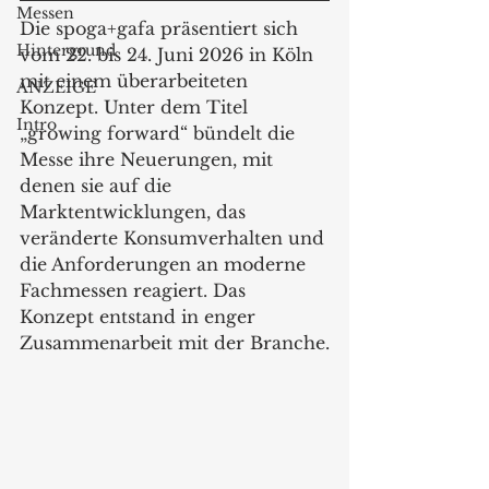
Messen
Die spoga+gafa präsentiert sich 
Hintergrund
vom 22. bis 24. Juni 2026 in Köln 
mit einem überarbeiteten 
ANZEIGE
Konzept. Unter dem Titel 
Intro
„growing forward“ bündelt die 
Messe ihre Neuerungen, mit 
denen sie auf die 
Marktentwicklungen, das 
veränderte Konsumverhalten und 
die Anforderungen an moderne 
Fachmessen reagiert. Das 
Konzept entstand in enger 
Zusammenarbeit mit der Branche.