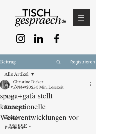
Registrieren
Beitrag
Alle Artikel
Christine Dicker
Alle Artikel
5. Nov. 2025
3 Min. Lesezeit
spoga+gafa stellt
News
konzeptionelle
Konzepte
Weiterentwicklungen vor
Trends
- MESSE -
Produkte