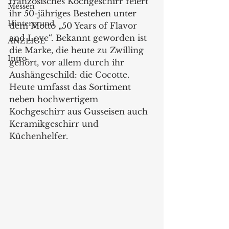
französisches Kochgeschirr feiert 
Messen
ihr 50-jähriges Bestehen unter 
Hintergrund
dem Motto „50 Years of Flavor 
and Love“. Bekannt geworden ist 
ANZEIGE
die Marke, die heute zu Zwilling 
Intro
gehört, vor allem durch ihr 
Aushängeschild: die Cocotte. 
Heute umfasst das Sortiment 
neben hochwertigem 
Kochgeschirr aus Gusseisen auch 
Keramikgeschirr und 
Küchenhelfer.