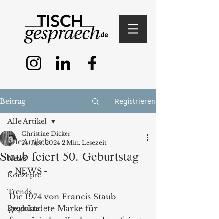
Registrieren
Beitrag
Alle Artikel
Christine Dicker
Alle Artikel
24. Apr. 2024
2 Min. Lesezeit
Staub feiert 50. Geburtstag
News
- NEWS - 
Konzepte
Trends
Die 1974 von Francis Staub 
gegründete Marke für 
Produkte