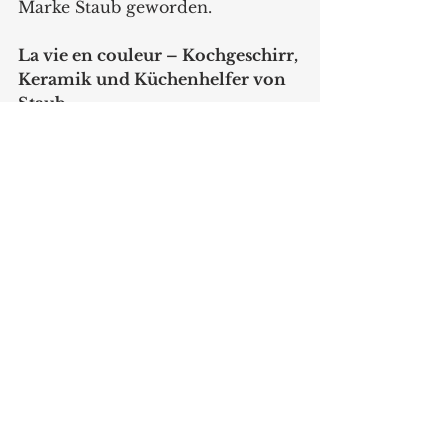
Marke Staub geworden.
La vie en couleur – Kochgeschirr, 
Keramik und Küchenhelfer von 
Staub
Mittlerweile gibt es nicht nur 
neue Designs, Formen und 
Farben der Cocotte, sondern auch 
neue gusseiserne Produkte wie 
Grillpfannen. Zum Staub 
Sortiment zählen heute 
außerdem Keramik-Highlights 
für den Esstisch und Accessoires 
wie Küchenhelfer. Insbesondere 
das gusseiserne Kochgeschirr und 
die Keramik-Produkte sind in 
zahlreichen Farben erhältlich.
www.zwilling.com