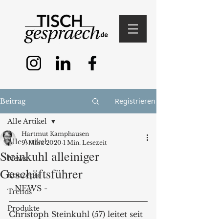
Registrieren
Beitrag
Alle Artikel
Hartmut Kamphausen
Alle Artikel
9. März 2020
1 Min. Lesezeit
Steinkuhl alleiniger
News
Geschäftsführer
Konzepte
- NEWS - 
Trends
Produkte
Christoph Steinkuhl (57) leitet seit 