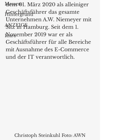
Messen
dem 01. März 2020 als alleiniger 
Geschäftsführer das gesamte 
Hintergrund
Unternehmen A.W. Niemeyer mit 
ANZEIGE
Sitz in Hamburg. Seit dem 1. 
November 2019 war er als 
Intro
Geschäftsführer für alle Bereiche 
mit Ausnahme des E-Commerce 
und der IT verantwortlich.
Christoph Steinkuhl Foto: AWN