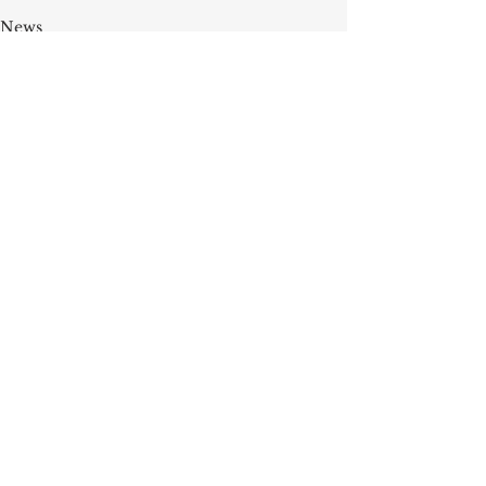
News
Alle ansehen
Aktuelle Beiträge