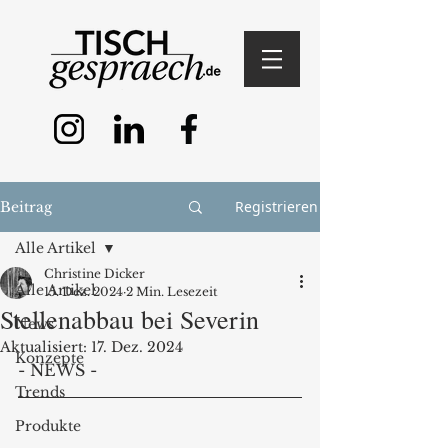
Registrieren
Beitrag
Alle Artikel
Christine Dicker
Alle Artikel
15. Dez. 2024
2 Min. Lesezeit
Stellenabbau bei Severin
News
Aktualisiert:
17. Dez. 2024
Konzepte
- NEWS -
Trends
Produkte