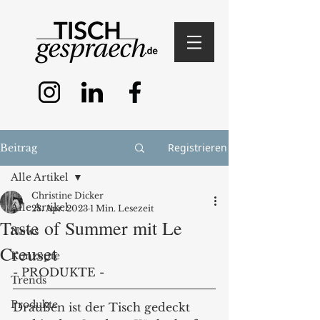
Registrieren
Beitrag
Alle Artikel
Christine Dicker
Alle Artikel
28. Apr. 2023
1 Min. Lesezeit
Taste of Summer mit Le
News
Creuset
Konzepte
- PRODUKTE - 
Trends
Produkte
Draußen ist der Tisch gedeckt 