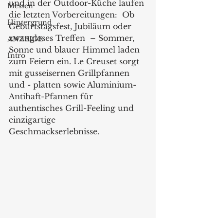
und in der Outdoor-Küche laufen 
Messen
die letzten Vorbereitungen:  Ob 
Hintergrund
Geburtstagsfest, Jubiläum oder 
zwangloses Treffen  – Sommer, 
ANZEIGE
Sonne und blauer Himmel laden 
Intro
zum Feiern ein. Le Creuset sorgt 
mit gusseisernen Grillpfannen 
und - platten sowie Aluminium-
Antihaft-Pfannen für 
authentisches Grill-Feeling und 
einzigartige 
Geschmackserlebnisse.  