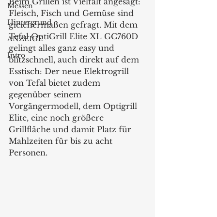
Beim Grillen ist Vielfalt angesagt: 
Messen
Fleisch, Fisch und Gemüse sind 
Hintergrund
gleichermaßen gefragt. Mit dem 
Tefal OptiGrill Elite XL GC760D 
ANZEIGE
gelingt alles ganz easy und 
Intro
blitzschnell, auch direkt auf dem 
Esstisch: Der neue Elektrogrill 
von Tefal bietet zudem 
gegenüber seinem 
Vorgängermodell, dem Optigrill 
Elite, eine noch größere 
Grillfläche und damit Platz für 
Mahlzeiten für bis zu acht 
Personen.