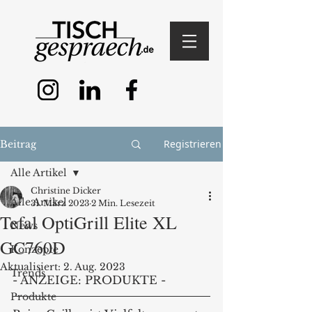
Registrieren
Beitrag
Alle Artikel
Christine Dicker
Alle Artikel
31. März 2023
2 Min. Lesezeit
Tefal OptiGrill Elite XL
News
GC760D
Konzepte
Aktualisiert:
2. Aug. 2023
Trends
- ANZEIGE: PRODUKTE - 
Produkte