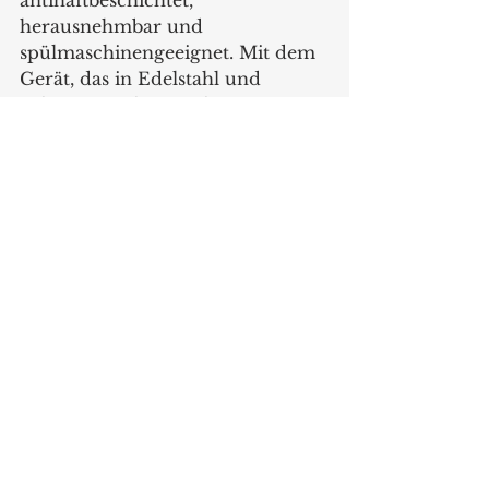
antihaftbeschichtet, 
herausnehmbar und 
spülmaschinengeeignet. Mit dem 
Gerät, das in Edelstahl und 
Schwarz auch optisch etwas 
hermacht, kommt auch ein Quick-
Start Guide, Rezeptheft inklusive. 
Dann kann es schon losgehen.
www.tefal.de
#grillvergnugen
Alle ansehen