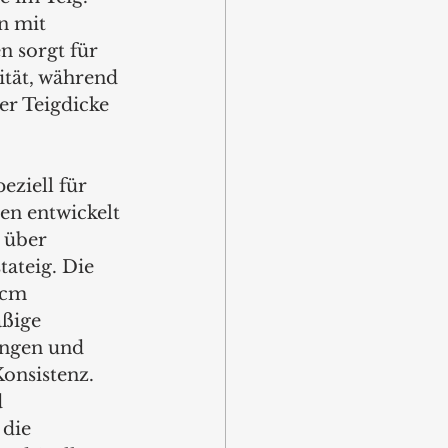
n mit 
n sorgt für 
ität, während 
er Teigdicke 
ziell für 
en entwickelt 
 über 
tateig. Die 
 cm 
ßige 
ngen und 
Konsistenz. 
 
die 