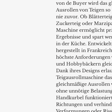
von de Buyer wird das g
Ausrollen von Teigen so 
nie zuvor. Ob Blätterteig
Zuckerteig oder Marzipa
Maschine ermöglicht prä
Ergebnisse und spart wer
in der Küche. Entwickelt
hergestellt in Frankreich,
höchste Anforderungen v
und Hobbybäckern glei
Dank ihres Designs erlau
Teigausrollmaschine das
gleichmäßige Ausrollen 
ohne unnötige Belastung
Handkurbel funktioniert
Richtungen und verhinde
Verformungen oder Risse