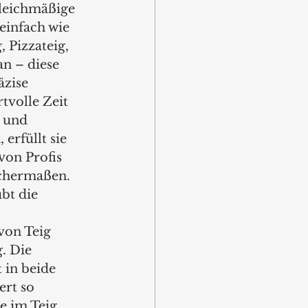
leichmäßige 
einfach wie 
, Pizzateig, 
n – diese 
zise 
tvolle Zeit 
 und 
 erfüllt sie 
on Profis 
chermaßen.
bt die 
 
von Teig 
. Die 
 in beide 
rt so 
 im Teig. 