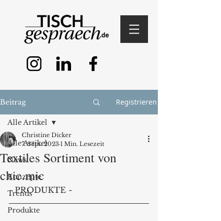
Registrieren
Beitrag
Alle Artikel
Christine Dicker
Alle Artikel
7. Sept. 2023
1 Min. Lesezeit
Textiles Sortiment von
News
chic.mic
Konzepte
- PRODUKTE - 
Trends
Produkte