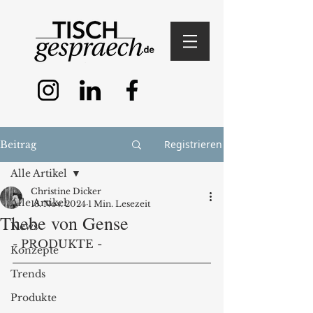
Registrieren
Beitrag
Alle Artikel
Christine Dicker
Alle Artikel
18. Nov. 2024
1 Min. Lesezeit
Thebe von Gense
News
- PRODUKTE -
Konzepte
Trends
Produkte