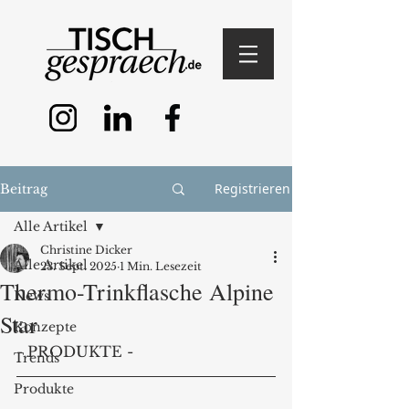
Registrieren
Beitrag
Alle Artikel
Christine Dicker
Alle Artikel
23. Sept. 2025
1 Min. Lesezeit
Thermo-Trinkflasche Alpine
News
Star
Konzepte
- PRODUKTE -
Trends
Produkte