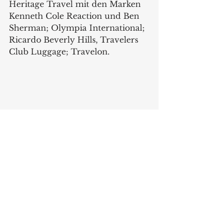
Heritage Travel mit den Marken 
Kenneth Cole Reaction und Ben 
Sherman; Olympia International; 
Ricardo Beverly Hills, Travelers 
Club Luggage; Travelon.
Auch der Kerzen Pavillion ist 
dieses Jahr das erste Mal in 
Chicago vertreten – eine 
Kooperation der National Candle 
Association und der American Pet 
Products Association.