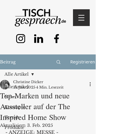
Registrieren
Beitrag
Alle Artikel
Christine Dicker
Alle Artikel
31. Jan. 2025
4 Min. Lesezeit
Top-Marken und neue
News
Aussteller auf der The
Konzepte
Inspired Home Show
Trends
Aktualisiert:
3. Feb. 2025
Produkte
- ANZEIGE: MESSE -