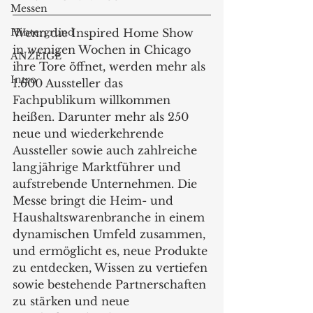
Messen
Hintergrund
Wenn die Inspired Home Show 
in wenigen Wochen in Chicago 
ANZEIGE
ihre Tore öffnet, werden mehr als 
Intro
1.600 Aussteller das 
Fachpublikum willkommen 
heißen. Darunter mehr als 250 
neue und wiederkehrende 
Aussteller sowie auch zahlreiche 
langjährige Marktführer und 
aufstrebende Unternehmen. Die 
Messe bringt die Heim- und 
Haushaltswarenbranche in einem 
dynamischen Umfeld zusammen, 
und ermöglicht es, neue Produkte 
zu entdecken, Wissen zu vertiefen 
sowie bestehende Partnerschaften 
zu stärken und neue 