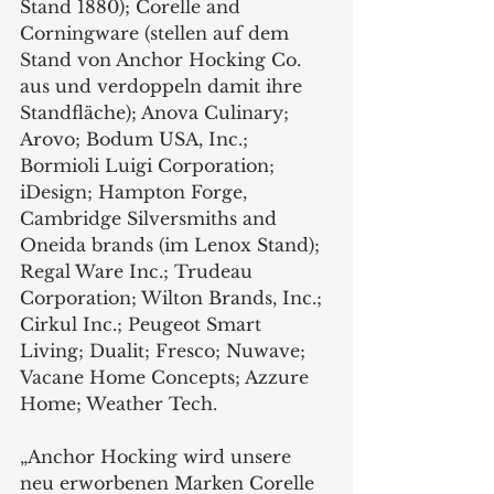
Stand 1880)
; Corelle and 
Corningware 
(stellen auf dem 
Stand von Anchor Hocking Co. 
aus und verdoppeln damit ihre 
Standfläche)
; Anova Culinary; 
Arovo; Bodum USA, Inc.; 
Bormioli Luigi Corporation; 
iDesign; Hampton Forge, 
Cambridge Silversmiths and 
Oneida brands (im Lenox Stand); 
Regal Ware Inc.; Trudeau 
Corporation; Wilton Brands, Inc.; 
Cirkul Inc.; Peugeot Smart 
Living; Dualit; Fresco; Nuwave; 
Vacane Home Concepts; Azzure 
Home; Weather Tech.
„Anchor Hocking wird unsere 
neu erworbenen Marken Corelle 