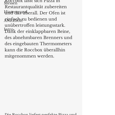
Roccbox lässt sich Pizza in 
Messen
Restaurantqualität zubereiten 
Hintergrund
und das überall. Der Ofen ist 
einfach zu bedienen und 
ANZEIGE
unübertroffen leistungsstark. 
Intro
Dank der einklappbaren Beine, 
des abnehmbaren Brenners und 
des eingebauten Thermometers 
kann die Roccbox überallhin 
mitgenommen werden.
Die Roccbox liefert perfekte Pizza und 