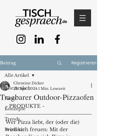
Registrieren
Beitrag
Alle Artikel
Christine Dicker
Alle Artikel
23. Apr. 2024
1 Min. Lesezeit
Tragbarer Outdoor-Pizzaofen
News
- PRODUKTE -
Konzepte
Trends
Wer Pizza liebt, der (oder die) 
wird sich freuen: Mit der 
Produkte