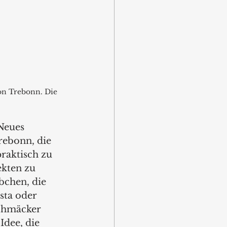
on Trebonn. Die 
Neues 
rebonn, die 
praktisch zu 
kten zu 
bchen, die 
sta oder 
schmäcker 
dee, die 