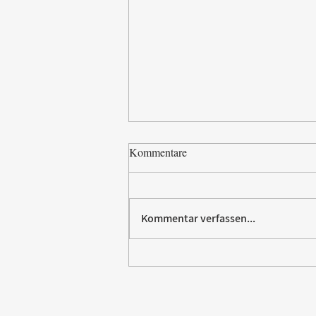
Kommentare
Kommentar verfassen...
Paw Patrol erobert die
Backstube – sichern Sie sich
jetzt Ihre Kollektion!