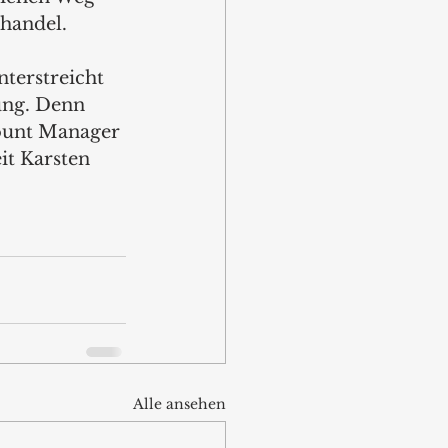
handel.
terstreicht 
ung. Denn 
count Manager 
t Karsten 
Alle ansehen