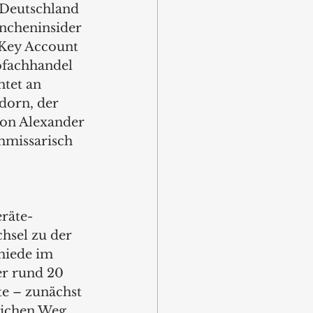
 Deutschland 
ncheninsider 
 Key Account 
ofachhandel 
htet an 
dorn, der 
on Alexander 
mmissarisch 
räte-
hsel zu der 
miede im 
er rund 20 
e – zunächst 
lichen Weg 