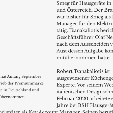
Smeg für Hausgeräte in
und Österreich. Der Bra
war bisher für Smeg als
Manager für den Elektr
tätig. Tsanakaliotis beric
Geschäftsführer Olaf Ne
nach dem Ausscheiden v
Aust dessen Aufgabe ko
mitübernommen hatte.
Robert Tsanakaliotis ist 
s hat Anfang September 
ausgewiesener Küchenge
rieb der Premiummarke 
Experte. Vor seinem Wec
e in Deutschland und 
italienischen Designsch
h übernommen.
Februar 2020 arbeitete 
Jahre bei BSH Hausgerät
d später als Key Account Manager. Seinen beruf