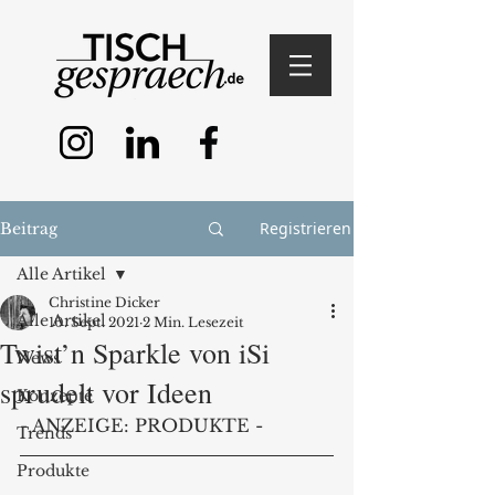
Registrieren
Beitrag
Alle Artikel
Christine Dicker
Alle Artikel
10. Sept. 2021
2 Min. Lesezeit
Twist’n Sparkle von iSi
News
sprudelt vor Ideen
Konzepte
- ANZEIGE: PRODUKTE - 
Trends
Produkte