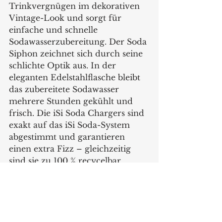
Trinkvergnügen im dekorativen 
Vintage-Look und sorgt für 
einfache und schnelle 
Sodawasserzubereitung. Der Soda 
Siphon zeichnet sich durch seine 
schlichte Optik aus. In der 
eleganten Edelstahlflasche bleibt 
das zubereitete Sodawasser 
mehrere Stunden gekühlt und 
frisch. Die iSi Soda Chargers sind 
exakt auf das iSi Soda-System 
abgestimmt und garantieren 
einen extra Fizz – gleichzeitig 
sind sie zu 100 % recycelbar.
Der iSi Twist’n Sparkle im 
Portrait: 
modernste Technik, höchste 
Qualität und präzise 