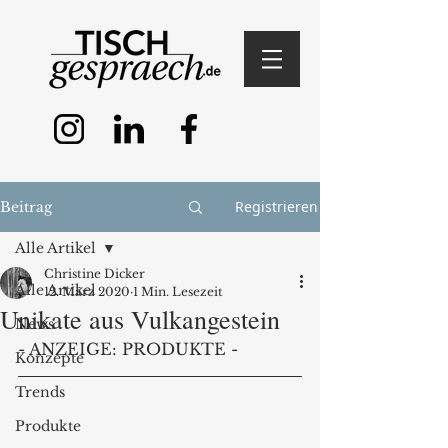
Registrieren
Beitrag
Alle Artikel
Christine Dicker
Alle Artikel
12. März 2020
1 Min. Lesezeit
Unikate aus Vulkangestein
News
- ANZEIGE: PRODUKTE - 
Konzepte
Trends
Produkte