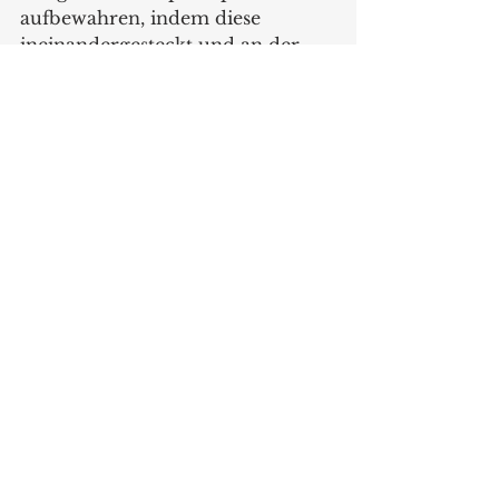
aufbewahren, indem diese 
ineinandergesteckt und an der 
Unterseite der Mühle gesetzt 
werden. Mit diesem neuen Must-
Have für Hobby- und Profiköche 
ist das Mühlen-Trio von 
Microplane nun komplett. Konnte 
man bisher zwischen einer 
Gewürz- und Chilimühle wählen, 
eröffnet die Universal Mühle 
neue Möglichkeiten zum Mahlen 
von Lebensmitteln und 
Gewürzen. Die Universal Mühle 
ist ab April im gehobenen 
Haushaltsfachhandel erhältlich.  
www.microplaneintl.com
Produkte