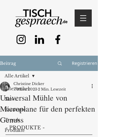
Registrieren
Beitrag
Alle Artikel
Christine Dicker
Alle Artikel
7. März 2023
2 Min. Lesezeit
Universal Mühle von
News
Microplane für den perfekten
Konzepte
Genuss
Trends
- PRODUKTE - 
Produkte