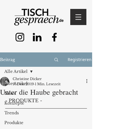
Registrieren
Beitrag
Alle Artikel
Christine Dicker
Alle Artikel
9. Dez. 2019
1 Min. Lesezeit
Unter die Haube gebracht
News
- PRODUKTE - 
Konzepte
Trends
Produkte