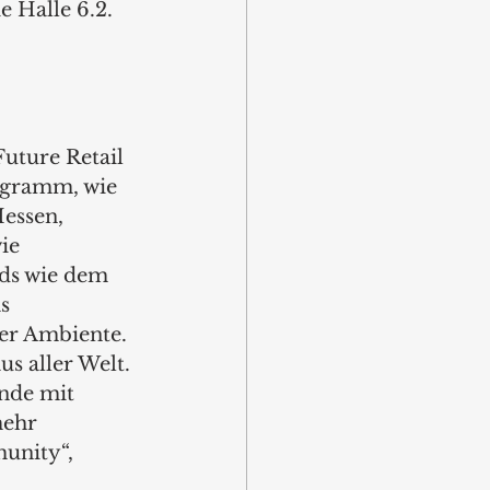
 Halle 6.2. 
uture Retail 
ogramm, wie 
essen, 
ie 
ds wie dem 
s 
er Ambiente. 
s aller Welt. 
nde mit 
mehr 
unity“, 