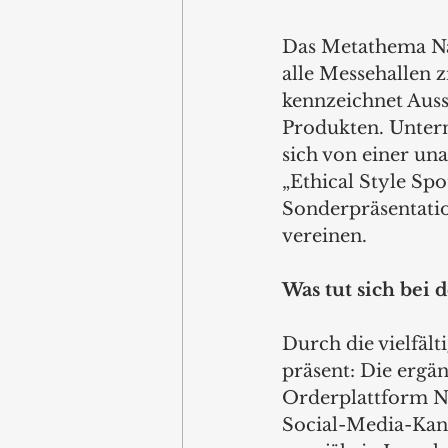
Das Metathema Nac
alle Messehallen 
kennzeichnet Ausst
Produkten. Unter
sich von einer un
„Ethical Style Sp
Sonderpräsentatio
vereinen. 
Was tut sich bei 
Durch die vielfält
präsent: Die ergä
Orderplattform Nm
Social-Media-Kan