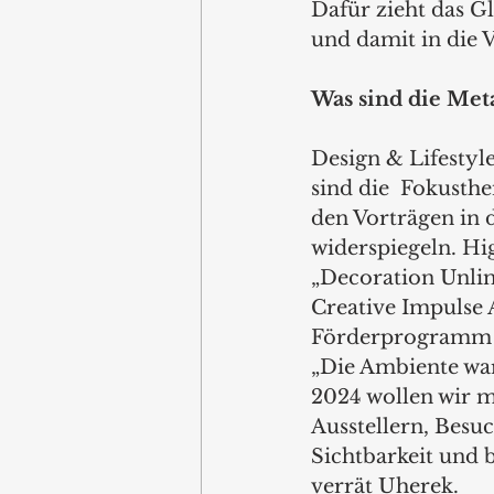
Dafür zieht das G
und damit in die V
Was sind die Me
Design & Lifestyle
sind die  Fokust
den Vorträgen in 
widerspiegeln. Hi
„Decoration Unlim
Creative Impulse 
Förderprogramm f
„Die Ambiente war
2024 wollen wir 
Ausstellern, Besu
Sichtbarkeit und
verrät Uherek. 