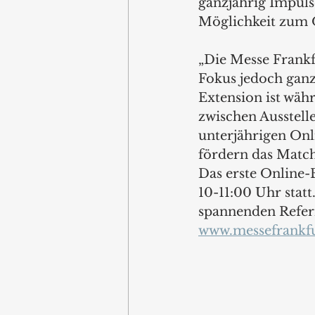
ganzjährig Impuls
Möglichkeit zum 
„Die Messe Frankf
Fokus jedoch ganz 
Extension ist wä
zwischen Ausstell
unterjährigen On
fördern das Match
Das erste Online-
10-11:00 Uhr stat
spannenden Referi
www.messefrankf