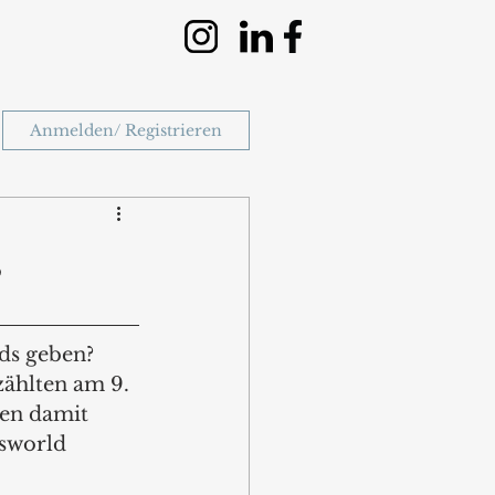
Anmelden/ Registrieren
s
s geben? 
zählten am 9. 
ten damit 
sworld 