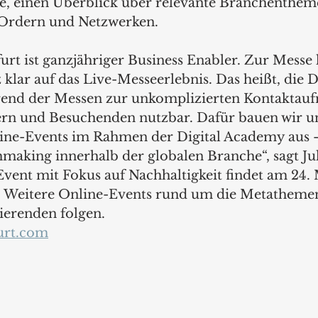
e, einen Überblick über relevante Branchentheme
Ordern und Netzwerken. 
urt ist ganzjähriger Business Enabler. Zur Messe 
klar auf das Live-Messeerlebnis. Das heißt, die Di
hrend der Messen zur unkomplizierten Kontaktau
ern und Besuchenden nutzbar. Dafür bauen wir u
line-Events im Rahmen der Digital Academy aus 
making innerhalb der globalen Branche“, sagt Jul
Event mit Fokus auf Nachhaltigkeit findet am 24.
t. Weitere Online-Events rund um die Metatheme
erenden folgen. 
urt.com