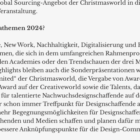
lobal Sourcing-Angebot der Christmasworld in die
eranstaltung. 
tathemen 2024? 
, New Work, Nachhaltigkeit, Digitalisierung und F
hemen, die sich in dem umfangreichen Rahmenpr
den Academies oder den Trendschauen der drei M
ghlights bleiben auch die Sonderpräsentationen w
ited“ der Christmasworld, die Vergabe von Awar
Award auf der Creativeworld sowie die Talents, da
ür talentierte Nachwuchsdesignschaffende auf d
 schon immer Treffpunkt für Designschaffende au
mehr Begegnungsmöglichkeiten für Designschaffe
chenden und Medien schaffen und planen dafür 
 bessere Anknüpfungspunkte für die Design-Comm