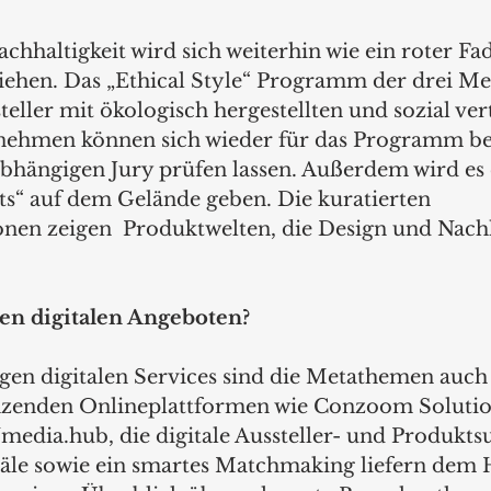
hhaltigkeit wird sich weiterhin wie ein roter Fa
ziehen. Das „Ethical Style“ Programm der drei Me
eller mit ökologisch hergestellten und sozial ver
nehmen können sich wieder für das Programm b
abhängigen Jury prüfen lassen. Außerdem wird es 
ots“ auf dem Gelände geben. Die kuratierten 
nen zeigen  Produktwelten, die Design und Nachh
den digitalen Angeboten? 
igen digitalen Services sind die Metathemen auch
nzenden Onlineplattformen wie Conzoom Solution
edia.hub, die digitale Aussteller- und Produktsu
äle sowie ein smartes Matchmaking liefern dem 