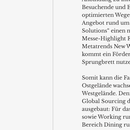
Besuchende und E
optimierten Wegef
Angebot rund um 
Solutions“ einen n
Messe-Highlight F
Metatrends New Wo
kommt ein Förderar
Sprungbrett nutz
Somit kann die Fa
Ostgelände wachs
Westgelände. Denn
Global Sourcing d
ausgebaut: Für d
sowie Working run
Bereich Dining ru