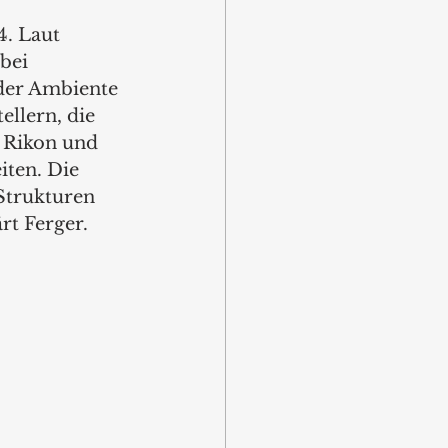
. Laut 
bei 
der Ambiente 
llern, die 
 Rikon und 
ten. Die 
Strukturen 
rt Ferger. 