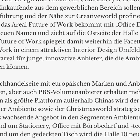
inkaufende aus dem gewerblichen Bereich sollen
ührung und der Nähe zur Creativeworld profitie
das Areal Future of Work bekommt mit „Office D
euen Namen und zieht auf die Ostseite der Halle 3
uture of Work spiegelt damit weiterhin die Facett
rk in einem attraktiven Interior Design Umfeld
eal für junge, innovative Anbieter, die die Ambi
en können. 
chhandelseite mit europäischen Marken und Anb
en, aber auch PBS-Volumenanbieter erhalten me
 als größte Plattform außerhalb Chinas wird der
er Ambiente sowie der Christmasworld strategisc
as wachsende Angebot in den Segmenten Ambiente
d um Stationery, Office mit Bürobedarf und -te
nd um den gedeckten Tisch wird die Halle 10 neu 