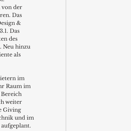
 von der 
ren. Das 
esign & 
.1. Das 
en des 
. Neu hinzu 
ente als 
ietern im 
hr Raum im 
 Bereich 
h weiter 
 Giving 
chnik und im 
aufgeplant. 