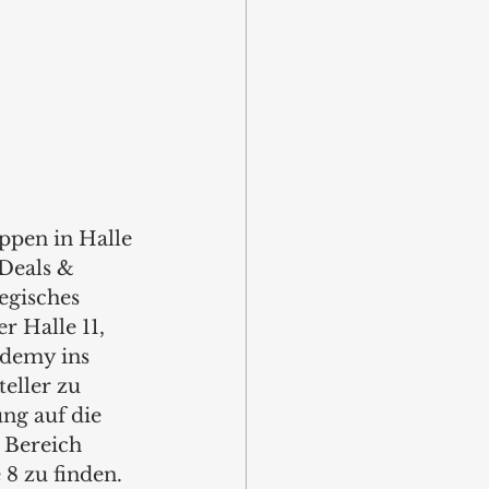
pen in Halle 
Deals & 
egisches 
 Halle 11, 
ademy ins 
eller zu 
ung auf die 
 Bereich 
8 zu finden.