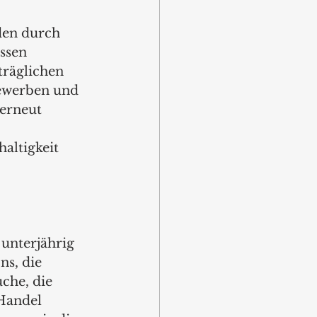
den durch 
ssen 
träglichen 
ewerben und 
erneut 
altigkeit 
 unterjährig 
s, die 
che, die 
Handel 