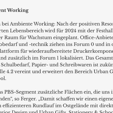
nt Working 
h bei Ambiente Working: Nach der positiven Reso
rten Lebensbereich wird für 2024 mit der Festha
r Raum für Wachstum eingeplant. Office-Anbiete
bedarf und -technik ziehen ins Forum 0 und in di
attform für wiederaufbereitete Druckerkomponen
nd zusätzlich im Forum 1 lokalisiert. Das Gesam
 Schulbedarf, Papier- und Schreibwaren ist zukün
e 4.2 vereint und erweitert den Bereich Urban Gi
ol. 
as PBS-Segment zusätzliche Flächen ein, die uns i
nden“, so Ferger. „Damit schaffen wir einen eigen
effizienteren Rundlauf im Ostgelände mit direkt
rior Design und Urban Gifts, Stationery & School