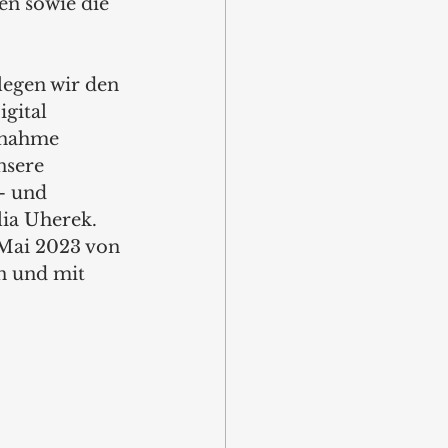
n sowie die 
legen wir den 
gital 
fnahme 
nsere 
– und 
ia Uherek. 
 Mai 2023 von 
n und mit 