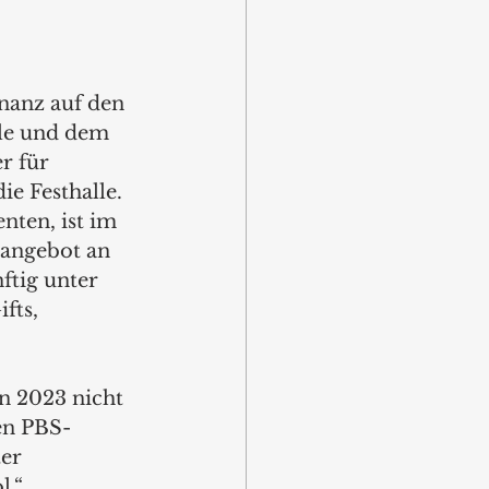
nanz auf den 
lle und dem 
r für 
e Festhalle. 
ten, ist im 
tangebot an 
ftig unter 
fts, 
n 2023 nicht 
en PBS-
er 
.“  