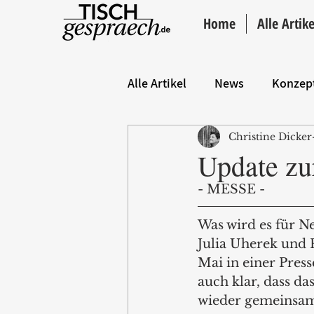
Home
Alle Artike
Alle Artikel
News
Konzep
Christine Dicker
Hintergrund
ANZEIGE
Update z
- MESSE - 
Was wird es für 
Julia Uherek und P
Mai in einer Press
auch klar, dass d
wieder gemeinsam 