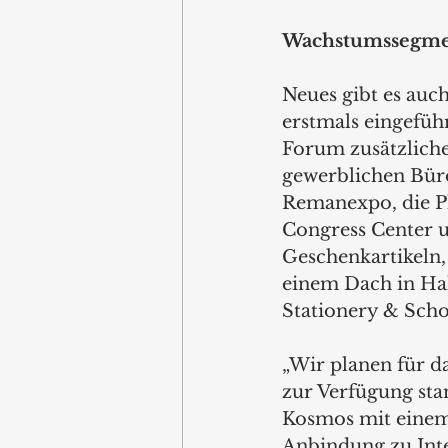
Wachstumssegme
Neues gibt es auc
erstmals eingefüh
Forum zusätzliche
gewerblichen Büro
Remanexpo, die Pl
Congress Center u
Geschenkartikeln,
einem Dach in Hall
Stationery & Scho
„Wir planen für d
zur Verfügung sta
Kosmos mit einem 
Anbindung zu Inte